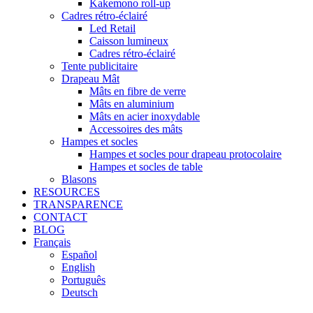
Kakemono roll-up
Cadres rétro-éclairé
Led Retail
Caisson lumineux
Cadres rétro-éclairé
Tente publicitaire
Drapeau Mât
Mâts en fibre de verre
Mâts en aluminium
Mâts en acier inoxydable
Accessoires des mâts
Hampes et socles
Hampes et socles pour drapeau protocolaire
Hampes et socles de table
Blasons
RESOURCES
TRANSPARENCE
CONTACT
BLOG
Français
Español
English
Português
Deutsch