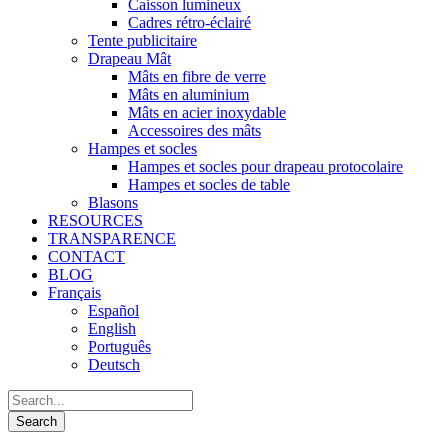
Caisson lumineux
Cadres rétro-éclairé
Tente publicitaire
Drapeau Mât
Mâts en fibre de verre
Mâts en aluminium
Mâts en acier inoxydable
Accessoires des mâts
Hampes et socles
Hampes et socles pour drapeau protocolaire
Hampes et socles de table
Blasons
RESOURCES
TRANSPARENCE
CONTACT
BLOG
Français
Español
English
Português
Deutsch