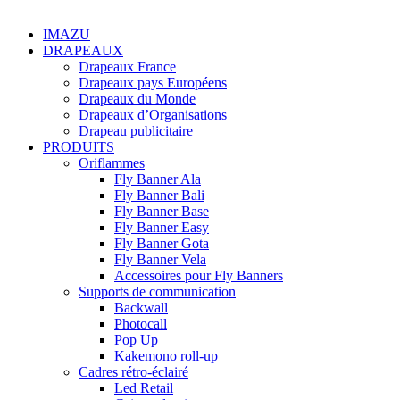
IMAZU
DRAPEAUX
Drapeaux France
Drapeaux pays Européens
Drapeaux du Monde
Drapeaux d’Organisations
Drapeau publicitaire
PRODUITS
Oriflammes
Fly Banner Ala
Fly Banner Bali
Fly Banner Base
Fly Banner Easy
Fly Banner Gota
Fly Banner Vela
Accessoires pour Fly Banners
Supports de communication
Backwall
Photocall
Pop Up
Kakemono roll-up
Cadres rétro-éclairé
Led Retail