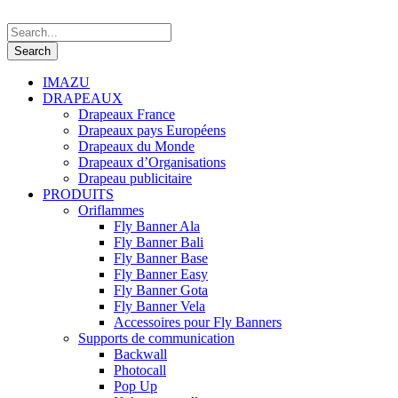
IMAZU
DRAPEAUX
Drapeaux France
Drapeaux pays Européens
Drapeaux du Monde
Drapeaux d’Organisations
Drapeau publicitaire
PRODUITS
Oriflammes
Fly Banner Ala
Fly Banner Bali
Fly Banner Base
Fly Banner Easy
Fly Banner Gota
Fly Banner Vela
Accessoires pour Fly Banners
Supports de communication
Backwall
Photocall
Pop Up