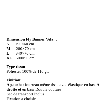
Fly Banner Vela
Dimension Fly Banner Vela: :
S
190×60 cm
M
280×70 cm
L
340×70 cm
XL
500×90 cm
Type tissu:
Poliéster 100% de 110 gr.
Finition:
À gauche:
fourreau même tissu avec élastique en bas.
À
droite et en bas:
Double couture
Sac de transport inclus
Fixation a choisir