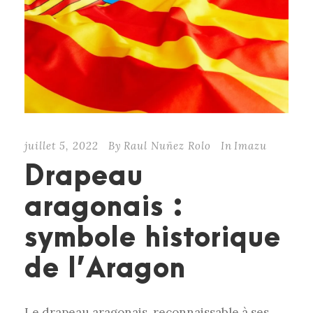
juillet 5, 2022
By
Raul Nuñez Rolo
In
Imazu
Drapeau
aragonais :
symbole historique
de l’Aragon
Le drapeau aragonais, reconnaissable à ses