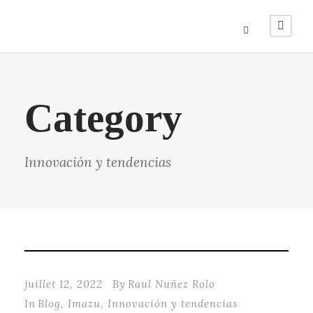
Category
Innovación y tendencias
juillet 12, 2022
By
Raul Nuñez Rolo
In
Blog
,
Imazu
,
Innovación y tendencias